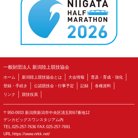
一般財団法人 新潟陸上競技協会
ホーム
新潟陸上競技協会とは
大会情報
普及・育成・強化
登録・手続き
公認競技会・行事予定
記録
各種資料
リンク
競技役員
〒950-0933 新潟県新潟市中央区清五郎67番地12
デンカビッグスワンスタジアム内
TEL.025-257-7636 FAX.025-257-7691
URL.https://www.nrkk.net/