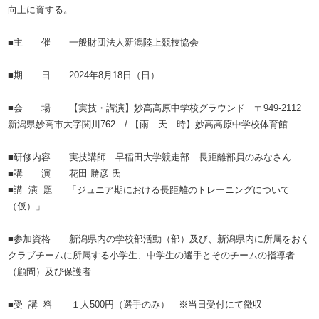
向上に資する。
■主 催 一般財団法人新潟陸上競技協会
■期 日 2024年8月18日（日）
■会 場 【実技・講演】妙高高原中学校グラウンド 〒949-2112
新潟県妙高市大字関川762 / 【雨 天 時】妙高高原中学校体育館
■研修内容 実技講師 早稲田大学競走部 長距離部員のみなさん
■講 演 花田 勝彦 氏
■講 演 題 「ジュニア期における長距離のトレーニングについて
（仮）」
■参加資格 新潟県内の学校部活動（部）及び、新潟県内に所属をおく
クラブチームに所属する小学生、中学生の選手とそのチームの指導者
（顧問）及び保護者
■受 講 料 １人500円（選手のみ） ※当日受付にて徴収