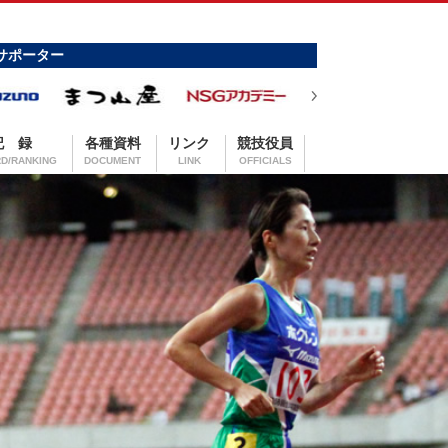
サポーター
記 録
各種資料
リンク
競技役員
D/RANKING
DOCUMENT
LINK
OFFICIALS