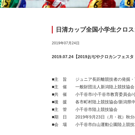
日清カップ全国小学生クロス
2019年07月24日
2019.07.24【2019おぢやクロカ
■主 旨 ジュニア長距離競技者の発掘・
■主 催 一般財団法人新潟陸上競技協会
■共 催 小千谷市/小千谷市教育委員会/
■後 援 各市町村陸上競技協会/新潟県中
■主 管 小千谷市陸上競技協会
■期 日 2019年9月23日（月・祝）秋
■会 場 小千谷市白山運動公園陸上競技