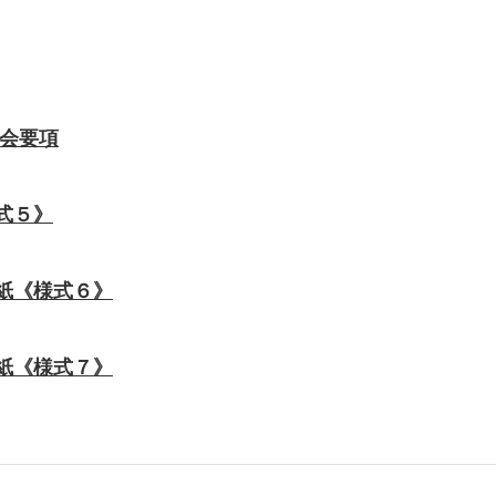
大会要項
式５》
紙《様式６》
紙《様式７》