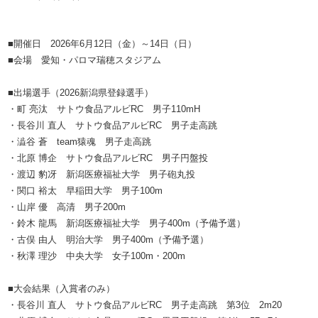
■開催日 2026年6月12日（金）～14日（日）
■会場 愛知・パロマ瑞穂スタジアム
■出場選手（2026新潟県登録選手）
・町 亮汰 サトウ食品アルビRC 男子110mH
・長谷川 直人 サトウ食品アルビRC 男子走高跳
・澁谷 蒼 team猿魂 男子走高跳
・北原 博企 サトウ食品アルビRC 男子円盤投
・渡辺 豹冴 新潟医療福祉大学 男子砲丸投
・関口 裕太 早稲田大学 男子100m
・山岸 優 高清 男子200m
・鈴木 龍馬 新潟医療福祉大学 男子400m（予備予選）
・古俣 由人 明治大学 男子400m（予備予選）
・秋澤 理沙 中央大学 女子100m・200m
■大会結果（入賞者のみ）
・長谷川 直人 サトウ食品アルビRC 男子走高跳 第3位 2m20