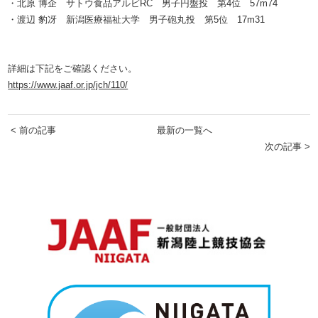
・北原 博企 サトウ食品アルビRC 男子円盤投 第4位 57m74
・渡辺 豹冴 新潟医療福祉大学 男子砲丸投 第5位 17m31
詳細は下記をご確認ください。
https://www.jaaf.or.jp/jch/110/
< 前の記事
最新の一覧へ
次の記事 >