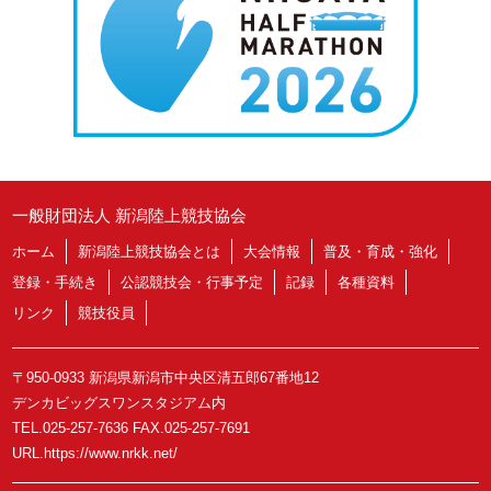
一般財団法人 新潟陸上競技協会
ホーム
新潟陸上競技協会とは
大会情報
普及・育成・強化
登録・手続き
公認競技会・行事予定
記録
各種資料
リンク
競技役員
〒950-0933 新潟県新潟市中央区清五郎67番地12
デンカビッグスワンスタジアム内
TEL.025-257-7636 FAX.025-257-7691
URL.https://www.nrkk.net/