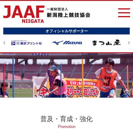
オフィシャルサポーター
普及・育成・強化
Promotion