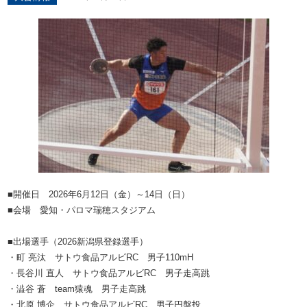
■開催日 2026年6月12日（金）～14日（日）
■会場 愛知・パロマ瑞穂スタジアム
■出場選手（2026新潟県登録選手）
・町 亮汰 サトウ食品アルビRC 男子110mH
・長谷川 直人 サトウ食品アルビRC 男子走高跳
・澁谷 蒼 team猿魂 男子走高跳
・北原 博企 サトウ食品アルビRC 男子円盤投