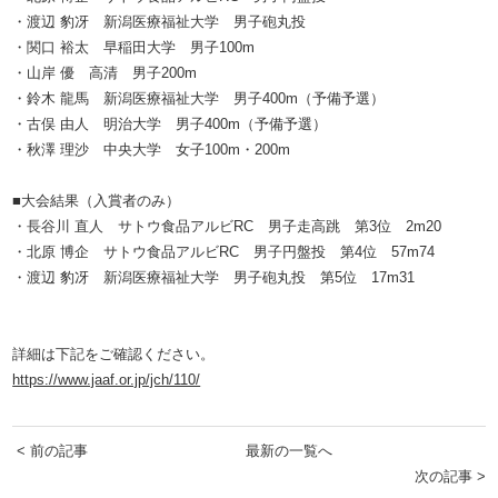
・渡辺 豹冴 新潟医療福祉大学 男子砲丸投
・関口 裕太 早稲田大学 男子100m
・山岸 優 高清 男子200m
・鈴木 龍馬 新潟医療福祉大学 男子400m（予備予選）
・古俣 由人 明治大学 男子400m（予備予選）
・秋澤 理沙 中央大学 女子100m・200m
■大会結果（入賞者のみ）
・長谷川 直人 サトウ食品アルビRC 男子走高跳 第3位 2m20
・北原 博企 サトウ食品アルビRC 男子円盤投 第4位 57m74
・渡辺 豹冴 新潟医療福祉大学 男子砲丸投 第5位 17m31
詳細は下記をご確認ください。
https://www.jaaf.or.jp/jch/110/
< 前の記事
最新の一覧へ
次の記事 >