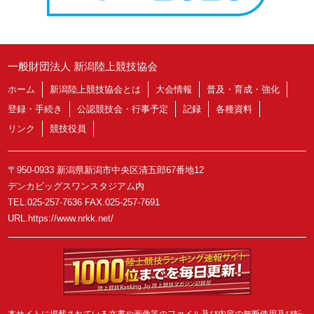
一般財団法人 新潟陸上競技協会
ホーム
新潟陸上競技協会とは
大会情報
普及・育成・強化
登録・手続き
公認競技会・行事予定
記録
各種資料
リンク
競技役員
〒950-0933 新潟県新潟市中央区清五郎67番地12
デンカビッグスワンスタジアム内
TEL.025-257-7636 FAX.025-257-7691
URL.https://www.nrkk.net/